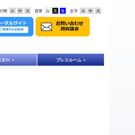
行間
背景
文字
社案内
プレスルーム