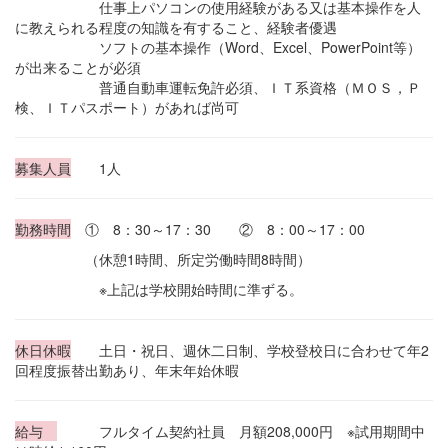
仕事上パソコンの使用経験がある又は基本操作を人
に教えられる程度の知識を有すること、経験者優遇
ソフトの基本操作（Word、Excel、PowerPoint等）
が出来ることが必須
普通自動車運転免許必須、ＩＴ系資格（ＭＯＳ，Ｐ
検、ＩＴパスポート）があれば尚可
募集人員
1人
勤務時間
① 8：30～17：30 ② 8：00～17：00
（休憩1時間、所定労働時間8時間）
※上記は学校開始時間に準ずる。
休日休暇
土日・祝日、週休二日制、学校登校日に合わせて年2
回程度振替出勤あり、年末年始休暇
給与
フルタイム契約社員 月額208,000円 ※試用期間中