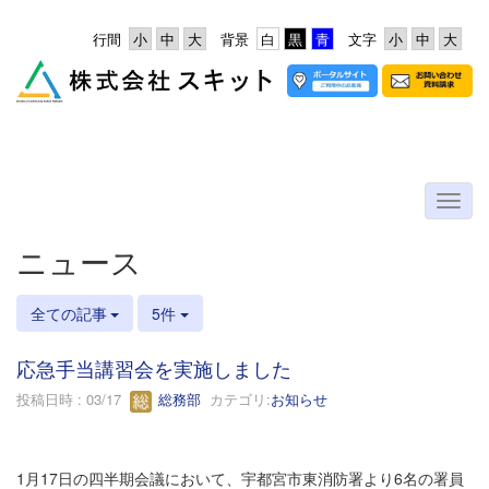
行間
背景
文字
ニュース
全ての記事
5件
応急手当講習会を実施しました
投稿日時 : 03/17
総務部
カテゴリ:
お知らせ
1月17日の四半期会議において、宇都宮市東消防署より6名の署員