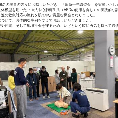
り6名の署員の方々にお越しいただき、「応急手当講習会」を実施いたし
体模型を用いた止血法や心肺蘇生法（AEDの使用を含む）の実践的な
一連の救急対応の流れを肌で学ぶ貴重な機会となりました。
について、具体的な事例を交えてお話しいただきました。
族や仲間、そして地域社会を守るため、いざという時に勇気を持って適