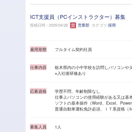
ICT支援員（PCインストラクター）募集
投稿日時 : 2025/04/28
営業部
カテゴリ:
採用
雇用形態
フルタイム契約社員
仕事内容
栃木県内の小中学校を訪問しパソコンやタ
※入社後研修あり
応募資格
学歴不問、年齢制限なし
仕事上パソコンの使用経験がある又は基本操作
ソフトの基本操作（Word、Excel、PowerP
普通自動車運転免許必須、ＩＴ系資格（ＭＯＳ
募集人員
1人