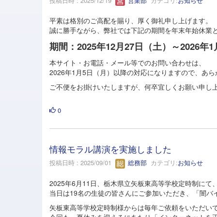
投稿日時 : 2025/12/19
営業部
カテゴリ:
お知らせ
平素は格別のご高配を賜り、厚く御礼申し上げます。
誠に勝手ながら、弊社では下記の期間を年末年始休業
期間：2025年12月27日（土）～2026年
本サイト・お電話・メール等でのお問い合わせは、
2026年1月5日（月）以降の対応になりますので、あ
ご不便をお掛けいたしますが、何卒宜しくお願い申し
0
情報モラル講演を実施しました
投稿日時 : 2025/09/01
総務部
カテゴリ:
お知らせ
2025年6月11日、栃木県立矢板東高等学校定時制に
当日は19名の生徒の皆さんにご参加いただき、「闇バ
矢板東高等学校定時制様からは毎年ご依頼をいただい
今回も、夏休みを迎えるにあたり「インターネットを