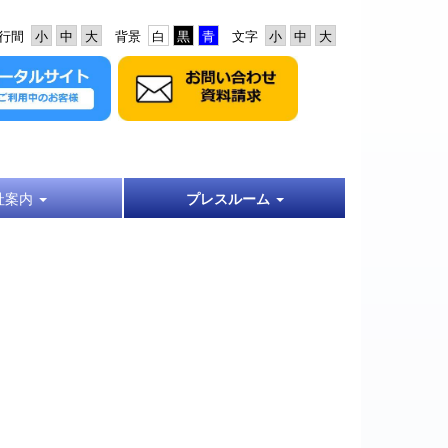
行間
背景
文字
社案内
プレスルーム